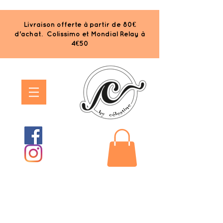
Livraison offerte à partir de 80€
d'achat. Colissimo et Mondial Relay à
4€50