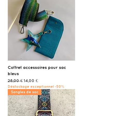
Coffret accessoires pour sac
bleus
Prix original
Prix promotionnel
28,00 €
14,00 €
Déstockage exceptionnel -50%
Sangles de sac