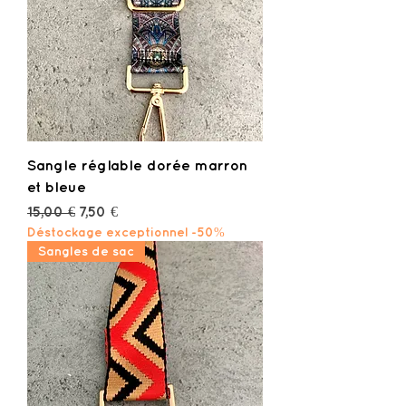
Sangle réglable dorée marron
et bleue
Prix original
Prix promotionnel
15,00 €
7,50 €
Déstockage exceptionnel -50%
Sangles de sac