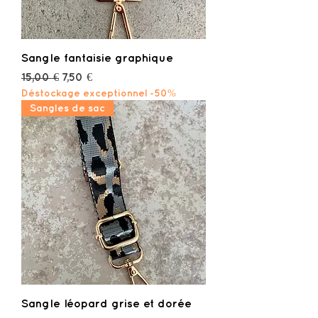
Sangle fantaisie graphique
Prix original
Prix promotionnel
15,00 €
7,50 €
Déstockage exceptionnel -50%
Sangles de sac
Sangle léopard grise et dorée