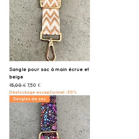
Sangle pour sac à main écrue et
beige
Prix original
Prix promotionnel
15,00 €
7,50 €
Déstockage exceptionnel -50%
Sangles de sac