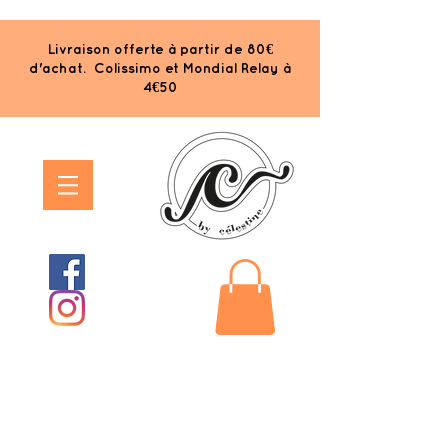
Livraison offerte à partir de 80€
d'achat. Colissimo et Mondial Relay à
4€50