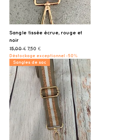
Sangle tissée écrue, rouge et
noir
Prix original
Prix promotionnel
15,00 €
7,50 €
Déstockage exceptionnel -50%
Sangles de sac