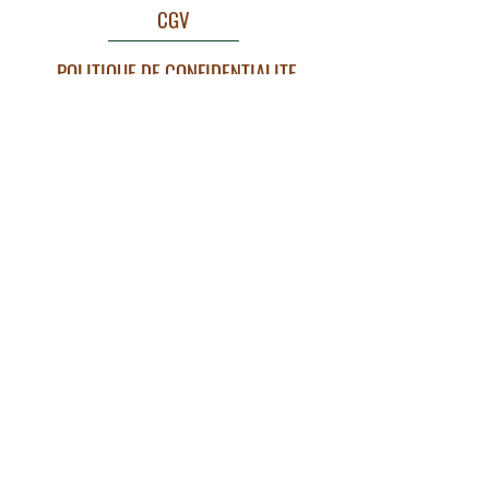
CGV
POLITIQUE DE CONFIDENTIALITE
MENTIONS LEGALES
©Copyright 2021 By Célestine/créatrice de sacs