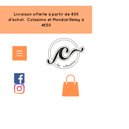
Livraison offerte à partir de 80€
d'achat. Colissimo et Mondial Relay à
4€50