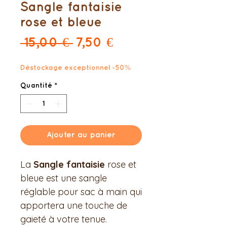
Sangle fantaisie
rose et bleue
Prix
Prix
 15,00 € 
7,50 €
original
promotionnel
Déstockage exceptionnel -50%
Quantité
*
Ajouter au panier
La
Sangle fantaisie
rose et
bleue est une sangle
réglable pour sac à main qui
apportera une touche de
gaieté à votre tenue.