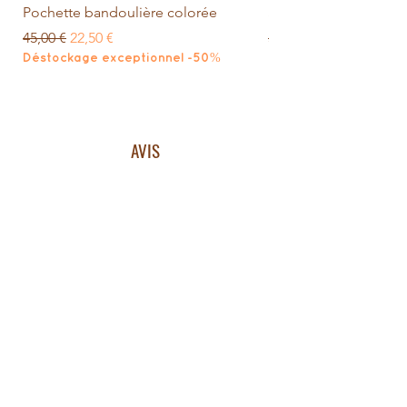
Pochette bandoulière colorée
Sac banane réversibl
Prix original
Prix promotionnel
Prix original
45,00 €
22,50 €
58,00 €
Déstockage exceptionnel -50%
Déstockage exceptio
AVIS
NEWSLETTER -10%
LIVRAISON
CGV
POLITIQUE DE CONFIDENTIALITE
MENTIONS LEGALES