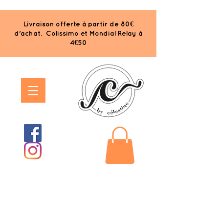
Livraison offerte à partir de 80€
d'achat. Colissimo et Mondial Relay à
4€50