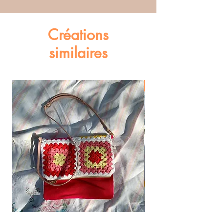
Créations
similaires
Réversible