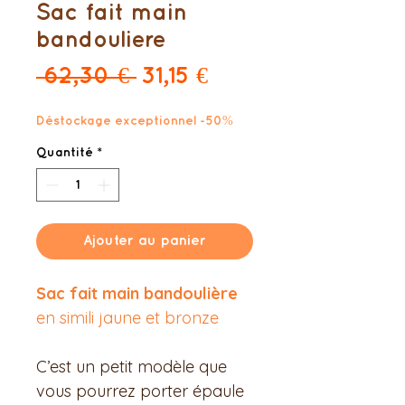
Sac fait main
bandouliere
Prix
Prix
 62,30 € 
31,15 €
original
promotionnel
Déstockage exceptionnel -50%
Quantité
*
Ajouter au panier
Sac fait main bandoulière
en simili jaune et bronze
C’est un petit modèle que
vous pourrez porter épaule