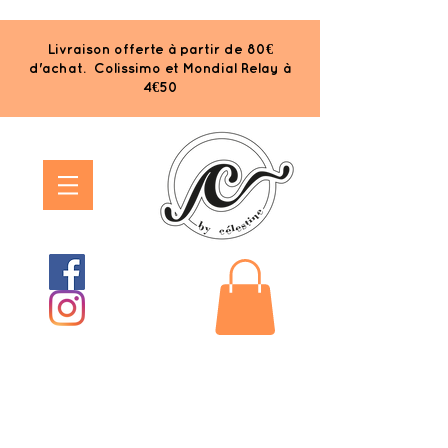
Livraison offerte à partir de 80€
d'achat. Colissimo et Mondial Relay à
4€50