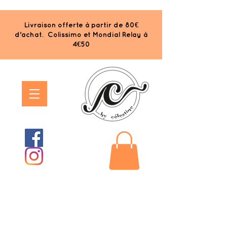
Livraison offerte à partir de 80€
d'achat. Colissimo et Mondial Relay à
4€50