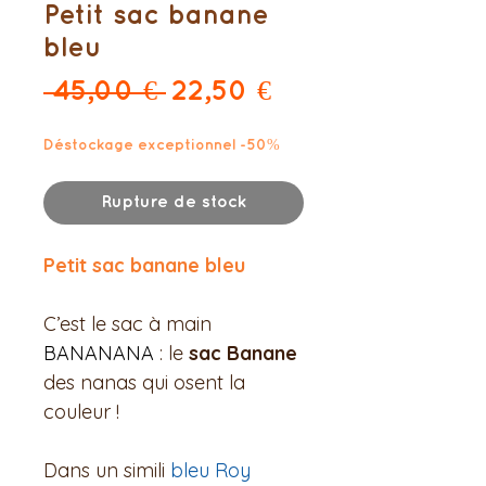
Petit sac banane
bleu
Prix
Prix
 45,00 € 
22,50 €
original
promotionnel
Déstockage exceptionnel -50%
Rupture de stock
Petit sac banane bleu
C’est le sac à main
BANANANA
: le
sac Banane
des nanas qui osent la
couleur !
Dans un simili
bleu Roy