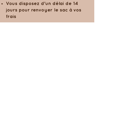
Vous disposez d'un délai de 14
jours pour renvoyer le sac à vos
frais
Entretien
Un simple coup d'éponge ou un
lavage à la main avec un savon
doux 1 fois par an. (le doré du zip
et des oeillets peut être altéré)
Pas de passage en sèche-linge ni
en machine. Séchage à plat.
Paiement
Paiement sécurisé par carte
bancaire ou Paypal .
Paiement possible en 4 fois sans