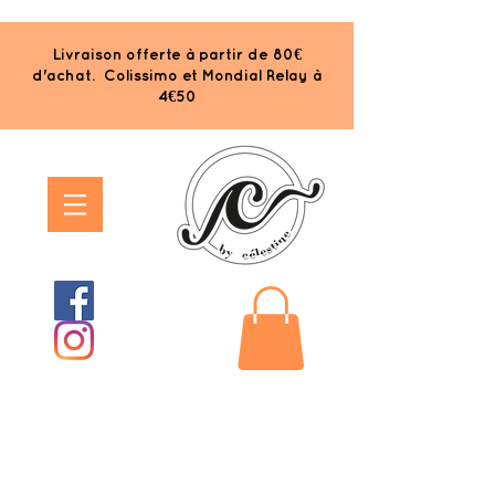
Livraison offerte à partir de 80€
d'achat. Colissimo et Mondial Relay à
4€50