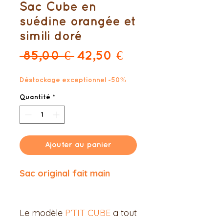
Sac Cube en
suédine orangée et
simili doré
Prix
Prix
 85,00 € 
42,50 €
original
promotionnel
Déstockage exceptionnel -50%
Quantité
*
Ajouter au panier
Sac original fait main
Le modèle
P’TIT CUBE
a tout